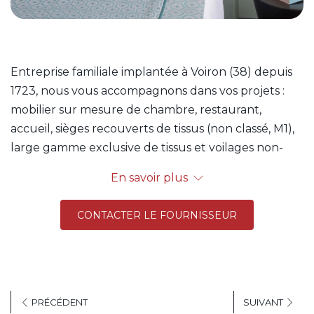
Entreprise familiale implantée à Voiron (38) depuis
1723, nous vous accompagnons dans vos projets :
mobilier sur mesure de chambre, restaurant,
accueil, sièges recouverts de tissus (non classé, M1),
large gamme exclusive de tissus et voilages non-
feu, linge de lit, nappage, éponge, literie et articles
En savoir plus
de literie.
Des conditions préférentielles ont été négociées
CONTACTER LE FOURNISSEUR
avec ce fournisseur, pour plus d'informations,
contactez-nous !
Plus d'informations sur le
site Internet.
PRÉCÉDENT
SUIVANT