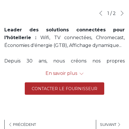
S
1
/
2
Précédent
Leader des solutions connectées pour
l'hôtellerie :
Wifi, TV connectées, Chromecast,
Économies d'énergie (GTB), Affichage dynamique...
Depuis 30 ans, nous créons nos propres
technologies pour vous offrir des solutions clés en
En savoir plus
main de haute qualité, qui facilitent votre quotidien
et améliorent l'expérience de vos clients. Nous
CONTACTER LE FOURNISSEUR
accompagnons plus de 14 000 établissements en
France et en Europe.
Produits :
-
Wifi :
solution Internet & Wifi ultra-performante
PRÉCÉDENT
SUIVANT
et intuitive, compatible tous types d'hôtels