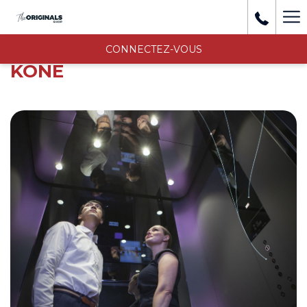
Mo
li
CONNECTEZ-VOUS
KONE