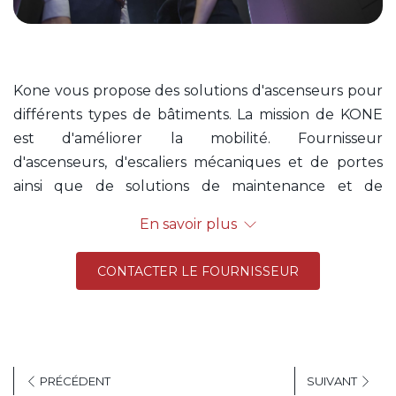
Kone vous propose des solutions d'ascenseurs pour
différents types de bâtiments. La mission de KONE
est d'améliorer la mobilité. Fournisseur
d'ascenseurs, d'escaliers mécaniques et de portes
ainsi que de solutions de maintenance et de
modernisation. Des contrats de maintenance
En savoir plus
spécifiques peuvent vous être proposés.
Des conditions préférentielles ont été négociées
CONTACTER LE FOURNISSEUR
avec ce fournisseur, pour plus d'informations,
contactez-nous !
Plus d'informations sur le
site Internet.
PRÉCÉDENT
SUIVANT