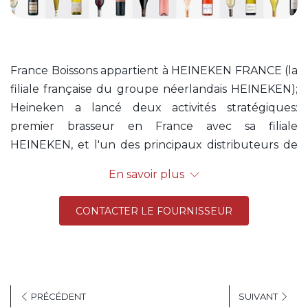
France Boissons appartient à HEINEKEN FRANCE (la
filiale française du groupe néerlandais HEINEKEN);
Heineken a lancé deux activités stratégiques:
premier brasseur en France avec sa filiale
HEINEKEN, et l'un des principaux distributeurs de
boissons CHD (Consommation Hors-Domicile) grâce
En savoir plus
à sa filiale France Boissons.
France Boissons : première entreprise nationale avec
CONTACTER LE FOURNISSEUR
un chiffre d'affaires de 949 millions d’euros en 2018,
spécialisée dans la distribution de boissons de
consommation en plein air. L'entreprise compte
près de 52 000 clients, 20 filiales et 72 centres de
PRÉCÉDENT
SUIVANT
distribution. C'est un acteur majeur de la