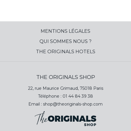
distribution de boissons sur des circuits dits hors-
domicile.
Grâce à ses marques partenaires fortes et ses
marques exclusives, France Boissons propose un
MENTIONS LÉGALES
produit et un service diversifié et de qualité : la
QUI SOMMES NOUS ?
bière, les produits phares de l'entreprise, ainsi que le
THE ORIGINALS HOTELS
vin, le café, l'eau, les boissons gazeuses et les
spiritueux.
France Boissons est également une société de
THE ORIGINALS SHOP
services dédiée à « servir, animer et réussir » et a su
22, rue Maurice Grimaud, 75018 Paris
se convertir en un partenaire privilégié des
Téléphone :
01 44 84 39 38
professionnels.
Email :
shop@theoriginals-shop.com
Des conditions préférentielles ont été négociées
avec ce fournisseur, pour plus d'informations,
contactez-nous !