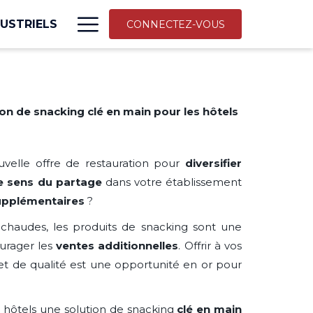
More
USTRIELS
CONNECTEZ-VOUS
link
ion de snacking clé en main pour les hôtels
velle offre de restauration pour
diversifier
le sens du partage
dans votre établissement
upplémentaires
?
chaudes, les produits de snacking sont une
urager les
ventes additionnelles
. Offrir à vos
et de qualité est une opportunité en or pour
 hôtels une solution de snacking
clé en main